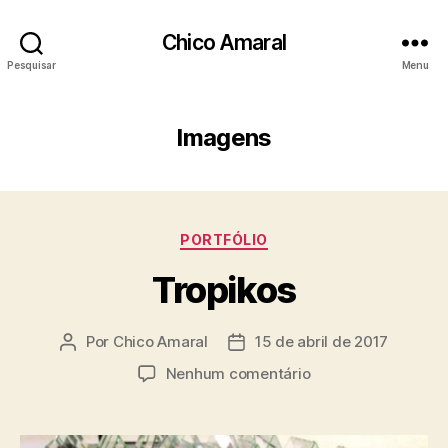
Chico Amaral
Pesquisar
Menu
Imagens
Categorias
PORTFÓLIO
Tropikos
Por
Chico Amaral
15 de abril de 2017
Autor
Data
do
de
em
Nenhum comentário
post
publicação
Tropikos