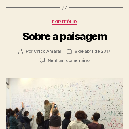
Categorias
PORTFÓLIO
Sobre a paisagem
Por
Chico Amaral
8 de abril de 2017
Autor
Data
do
de
em
Nenhum comentário
post
publicação
Sobre
a
paisagem