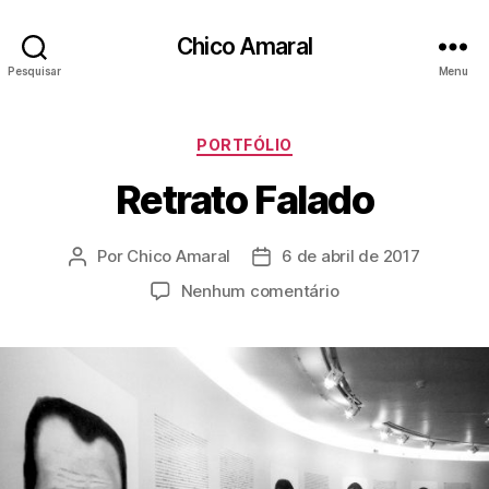
Chico Amaral
Pesquisar
Menu
Categorias
PORTFÓLIO
Retrato Falado
Por
Chico Amaral
6 de abril de 2017
Autor
Data
do
de
em
Nenhum comentário
post
publicação
Retrato
Falado