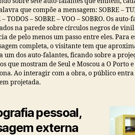
do sobre sete auto-falantes que emitem, cad
alavra que compõe a mensagem: SOBRE – TU
– TODOS – SOBRE – VOO – SOBRO. Os auto-fa
xados na parede sobre círculos negros de vini
cia de pelo menos um passo entre eles. Para e
agem completa, o visitante tem que aproxim
a um dos auto-falantes, ficando sobre a proje
tos que mostram de Seul e Moscou a O Porto e
ona. Ao interagir com a obra, o público entra
em projetada.
grafia pessoal,
sagem externa