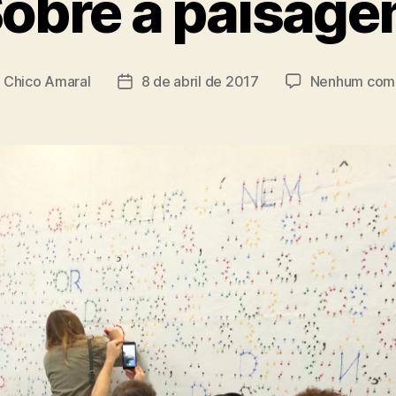
obre a paisag
r
Chico Amaral
8 de abril de 2017
Nenhum come
Data
de
publicação