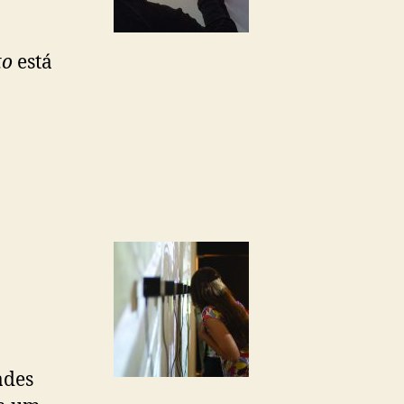
to
está
ades