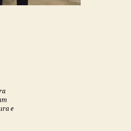
ra
 um
ura e