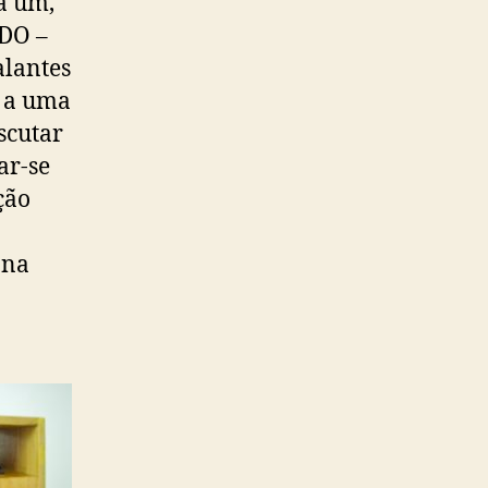
a um,
DO –
lantes
l a uma
scutar
ar-se
ção
 na