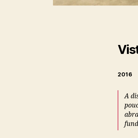
Vis
2016
A di
pouc
abra
fund