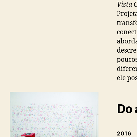
Vista 
Projet
transf
conect
aborda
descre
poucos
difere
ele po
Do 
2016