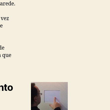
parede.
 vez
ue
de
a que
nto