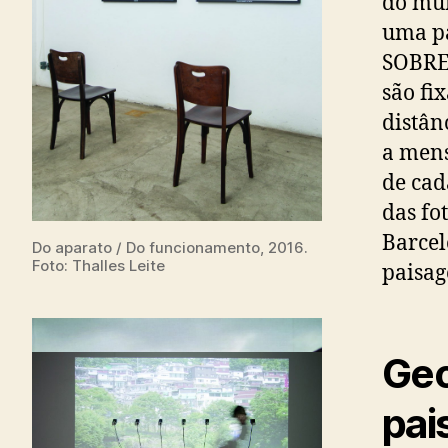
do mun
uma p
SOBRE 
são fi
distân
a mens
de cad
das fo
Barcel
Do aparato / Do funcionamento, 2016.
Foto: Thalles Leite
paisag
Geo
pai