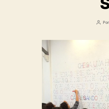
S
Po
Autor
do
post