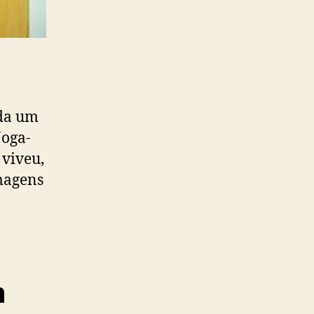
ada um
Joga-
 viveu,
imagens
m