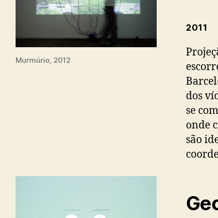
2011
Murmúrio, 2012
Projeç
Murmúrio, 2012
escorr
Barcel
dos ví
se com
onde c
são id
coord
Geo