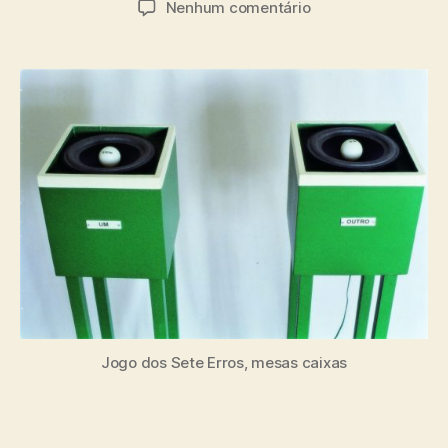
em
Nenhum comentário
post
publicação
O
homem
que
não
sabia
jogar
joga
com
o
homem
que
sabia
errar
Jogo dos Sete Erros, mesas caixas