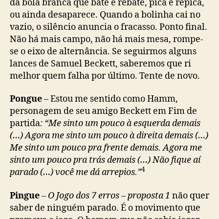
da bola branca que bate e rebate, pica e repica,
ou ainda desaparece. Quando a bolinha cai no
vazio, o silêncio anuncia o fracasso. Ponto final.
Não há mais campo, não há mais mesa, rompe-
se o eixo de alternância. Se seguirmos alguns
lances de Samuel Beckett, saberemos que ri
melhor quem falha por último. Tente de novo.
Pongue
– Estou me sentido como Hamm,
personagem de seu amigo Beckett em Fim de
partida
: “Me sinto um pouco à esquerda demais
(…) Agora me sinto um pouco à direita demais (…)
Me sinto um pouco pra frente demais. Agora me
sinto um pouco pra trás demais (…) Não fique aí
4
parado (…) você me dá arrepios.”
Pingue
–
O Jogo dos 7 erros – proposta 1
não quer
saber de ninguém parado. É o movimento que