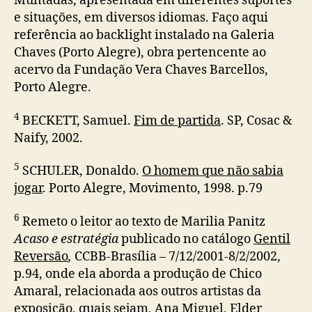
Muntadas, apresentada em diferentes suportes
e situações, em diversos idiomas. Faço aqui
referência ao backlight instalado na Galeria
Chaves (Porto Alegre), obra pertencente ao
acervo da Fundação Vera Chaves Barcellos,
Porto Alegre.
4
BECKETT, Samuel.
Fim de partida
. SP, Cosac &
Naify, 2002.
5
SCHULER, Donaldo.
O homem que não sabia
jogar
. Porto Alegre, Movimento, 1998. p.79
6
Remeto o leitor ao texto de Marilia Panitz
Acaso e estratégia
publicado no catálogo
Gentil
Reversão
,
CCBB-Brasília – 7/12/2001-8/2/2002,
p.94, onde ela aborda a produção de Chico
Amaral, relacionada aos outros artistas da
exposição, quais sejam, Ana Miguel, Elder