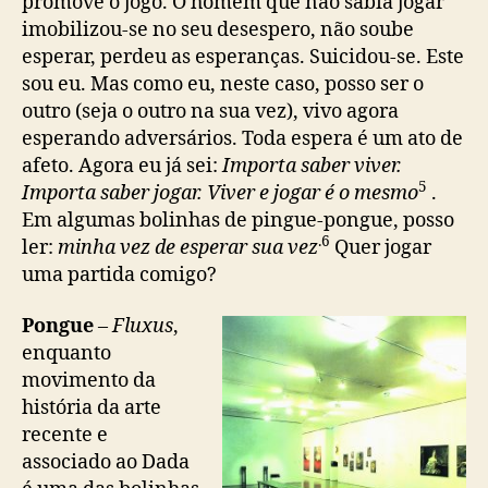
promove o jogo. O homem que não sabia jogar
imobilizou-se no seu desespero, não soube
esperar, perdeu as esperanças. Suicidou-se. Este
sou eu. Mas como eu, neste caso, posso ser o
outro (seja o outro na sua vez), vivo agora
esperando adversários. Toda espera é um ato de
afeto. Agora eu já sei:
Importa saber viver.
5
Importa saber jogar. Viver e jogar é o mesmo
.
Em algumas bolinhas de pingue-pongue, posso
.6
ler:
minha vez de esperar sua vez
Quer jogar
uma partida comigo?
Pongue
–
Fluxus
,
enquanto
movimento da
história da arte
recente e
associado ao Dada